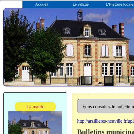
Accueil
Le village
L'Histoire locale
La mairie
Vous consultez le bulletin
http://arzillieres-neuville.fr
Bulletins municip