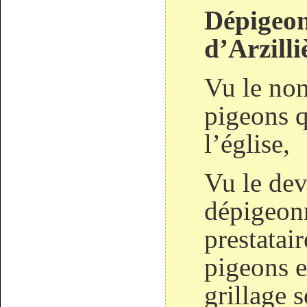
Dépigeonn
d’Arzilli
Vu le no
pigeons q
l’église,
Vu le dev
dépigeonn
prestatai
pigeons e
grillage s