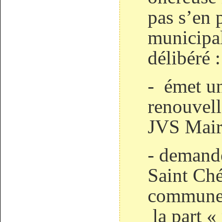
pas s’en 
municipal
délibéré :
- émet un
renouvell
JVS Mair
- demand
Saint Ch
commune 
la part 