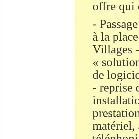
offre qui
- Passag
à la pla
Villages -
« solutio
de logici
- reprise
installat
prestatio
matériel,
téléphoni