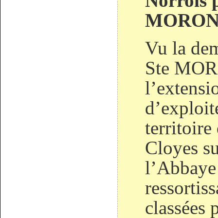
Norrois p
MORON
Vu la dem
Ste MORO
l’extensi
d’exploite
territoir
Cloyes s
l’Abbaye 
ressortiss
classées p