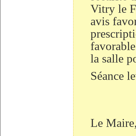
Vitry le 
avis favo
prescript
favorable
la salle p
Séance l
Le Mair