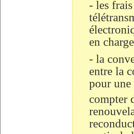
- les frai
télétrans
électroni
en charg
- la conv
entre la 
pour une 
compter 
renouvela
reconduct