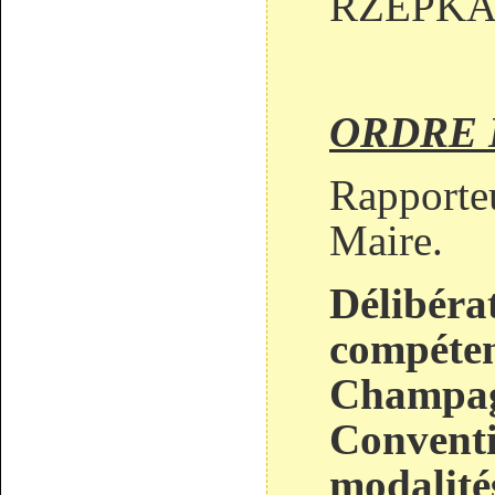
RZEPKA
ORDRE 
Rapporteu
Maire.
Délibéra
compéten
Champag
Conventi
modalité