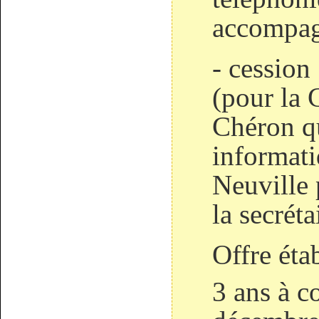
accompag
- cessio
(pour la
Chéron qu
informati
Neuville 
la secréta
Offre éta
3 ans à c