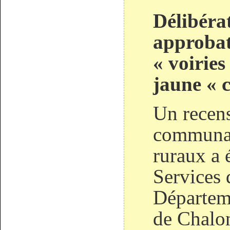
Délibéra
approbat
« voirie
jaune « 
Un recens
communal
ruraux a 
Services 
Départeme
de Chalo