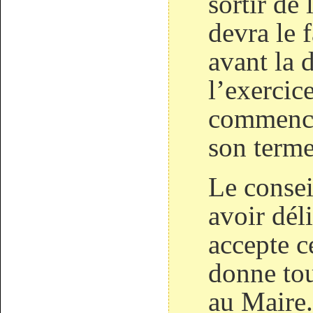
sortir de
devra le 
avant la 
l’exercic
commencé
son terme
Le consei
avoir dél
accepte c
donne tou
au Maire.