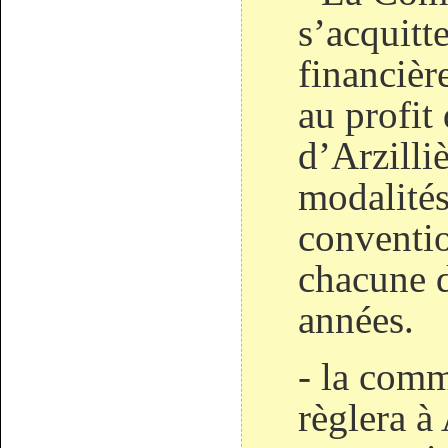
s’acquitte
financiè
au profi
d’Arzilli
modalités
conventio
chacune d
années.
- la com
règlera à