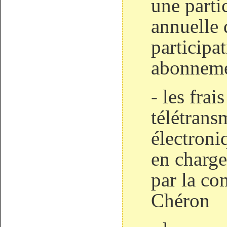
une parti
annuelle 
participa
abonnemen
- les frai
télétrans
électroni
en charge
par la c
Chéron