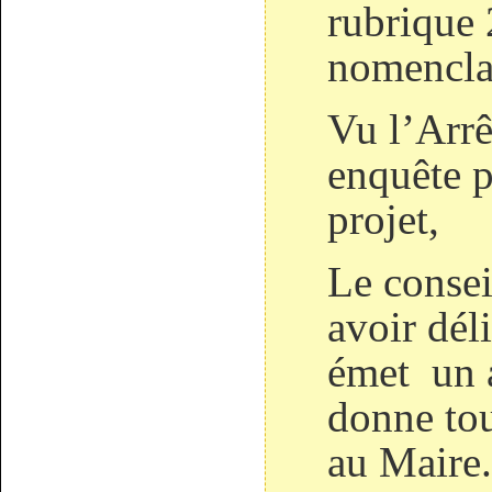
rubrique 
nomencla
Vu l’Arrê
enquête p
projet,
Le consei
avoir dél
émet un a
donne tou
au Maire.