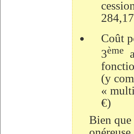
cessio
284,17
Coût p
ème
3
a
foncti
(y com
« mult
€)
Bien que 
onéreuse