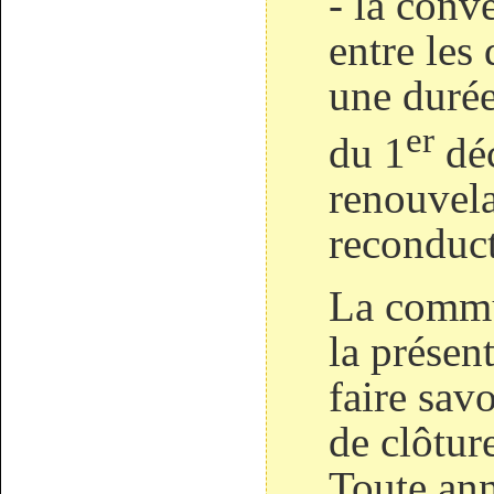
- la conv
entre le
une durée
er
du 1
déc
renouvela
reconduct
La commun
la présen
faire sav
de clôture
Toute an