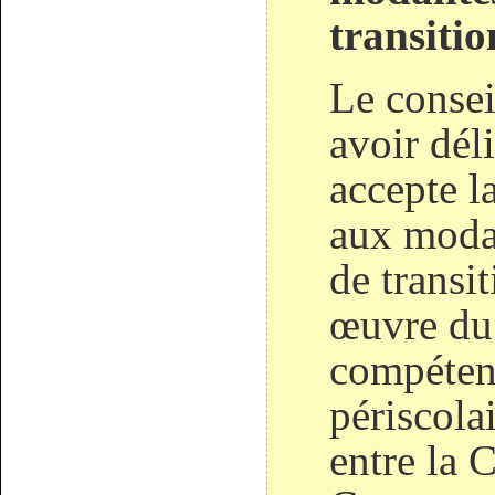
transitio
Le consei
avoir dél
accepte l
aux modal
de transi
œuvre du 
compétenc
périscola
entre la 