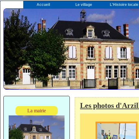
Accueil
Le village
L'Histoire locale
Les photos d'Arzil
La mairie