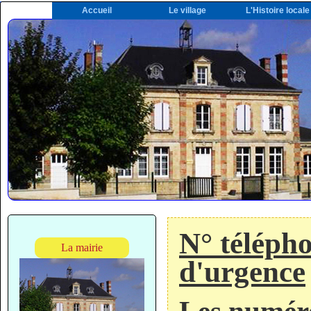
Accueil
Le village
L'Histoire locale
N° télépho
La mairie
d'urgence