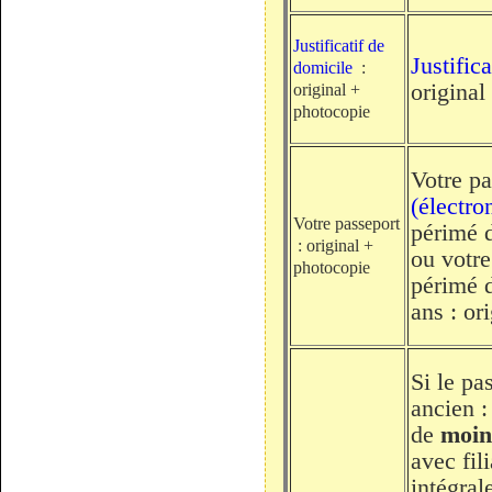
Justificatif de
Justific
domicile
:
original
original +
photocopie
Votre p
(électro
Votre passeport
périmé 
: original +
ou votr
photocopie
périmé 
ans : or
Si le pa
ancien 
de
moin
avec fil
intégral