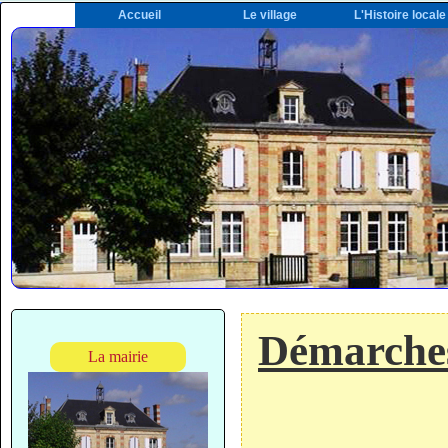
Accueil
Le village
L'Histoire locale
Démarches
La mairie