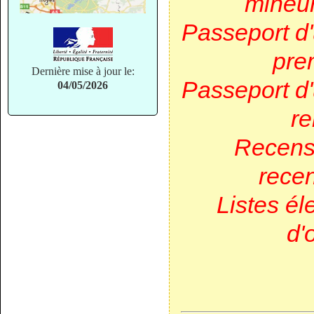
mineur
Passeport d
pre
Dernière mise à jour le:
Passeport d
04/05/2026
re
Recense
rece
Listes éle
d'