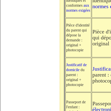
identiq
identiques et
conformes
aux
normes 
normes exigées
Pièce d'identité
du parent qui
Pièce d'
dépose la
qui dép
demande :
original
original +
photocopie
Justificatif de
Justific
domicile
du
parent :
parent :
original +
photoco
photocopie
Passeport de
Passepo
l'enfant :
électron