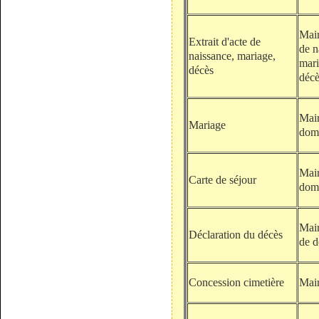
Mair
Extrait d'acte de
de n
naissance, mariage,
mari
décès
décè
Mair
Mariage
domi
Mair
Carte de séjour
domi
Mair
Déclaration du décès
de d
Concession cimetière
Mair