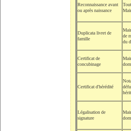
Reconnaissance avant
Tout
ou après naissance
Mair
Mair
Duplicata livret de
de m
famille
du d
Certificat de
Mair
concubinage
domi
Nota
Certificat d'hérédité
défu
hérit
Légalisation de
Mair
signature
domi