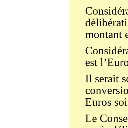
Considéra
délibérat
montant e
Considér
est l’Euro
Il serait 
conversio
Euros soi
Le Consei