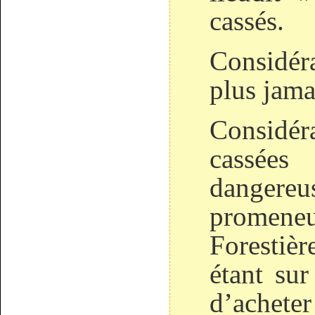
cassés.
Considéra
plus jama
Considér
cassée
dange
promene
Forest
étant su
d’acheter