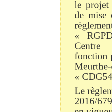
le projet
de mise 
règleme
« RGPD 
Centre
fonction 
Meurthe
« CDG54 
Le règle
2016/679
en vigueu