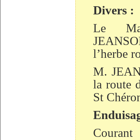
Divers :
Le Ma
JEANSON
l’herbe r
M. JEANS
la route 
St Chéro
Enduisa
Couran