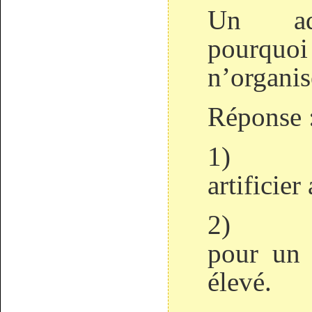
Un adm
pourq
n’organis
Réponse 
1)
artificie
2)
pour un f
élevé.