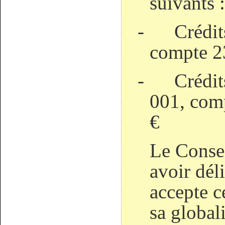
suivants :
-
Crédit
compte 2
-
Crédit
001, comp
€
Le Consei
avoir dél
accepte c
sa globali