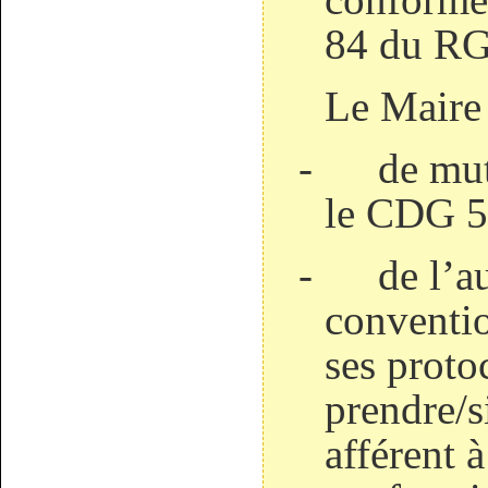
84 du R
Le Maire 
-
de mut
le CDG 5
-
de l’a
conventio
ses proto
prendre/s
afférent 