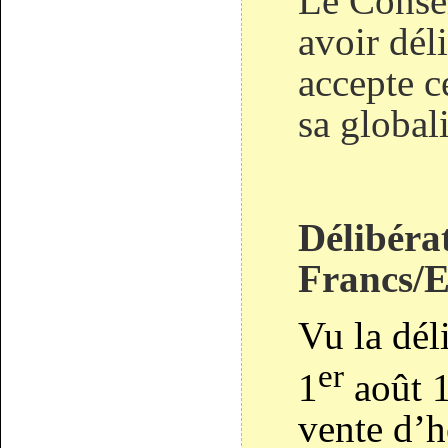
Le Consei
avoir dél
accepte c
sa globali
Délibéra
Francs/E
Vu la dél
er
1
août 1
vente d’h