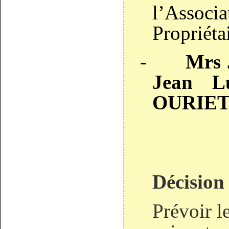
l’Assoc
Propriétai
-
Mrs 
Jean L
OURIET
Décision
Prévoir l