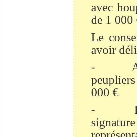
avec hou
de 1 000 
Le conse
avoir dél
-
A
peuplier
000 €
-
signatur
représen