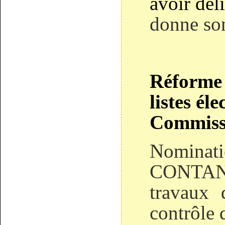
avoir dél
donne so
Réforme 
listes éle
Commissi
Nominati
CONTANT 
travaux 
contrôle d