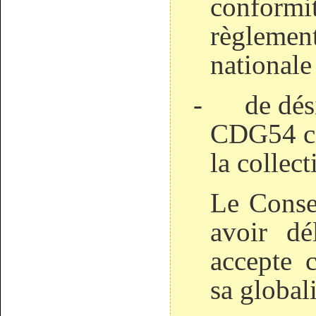
conformit
règlement
nationale
-
de dé
CDG54 co
la collect
Le Conse
avoir dé
accepte c
sa globali