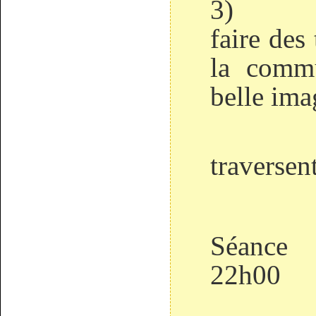
3)
faire des
la commu
belle ima
traversent
Séan
22h00