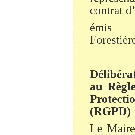
contrat d
émis p
Foresti
Délibér
au Règle
Protec
(RGPD)
Le Maire