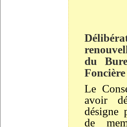
Délib
renouve
du Bure
Foncière
Le Conse
avoir dé
désigne 
de mem