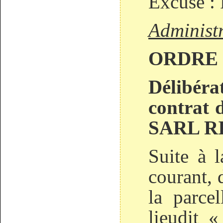
Excusé :
Administ
ORDRE 
Délibéra
contrat 
SARL R
Suite à 
courant, 
la parce
lieudit 