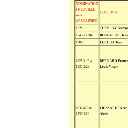
NOMINATION
à NEUVILLE
ETAT CIVIL
sous
ARZILLIERES
1725
THEVENY Nicola
1743 à 1784
BOURGEOIS Jea
1786
LEROUX Jean
1825/11/3 au
BERNARD Franço
1837/2/28
Louis Victor
1837/4/7 au
FRISSARD Pierre
1839/4/22
Alexis