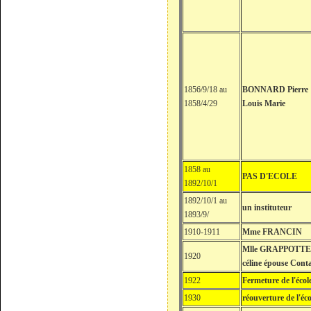
1856/9/18 au
BONNARD Pierre
1858/4/29
Louis Marie
1858 au
PAS D'ECOLE
1892/10/1
1892/10/1 au
un instituteur
1893/9/
1910-1911
Mme FRANCIN
Mlle GRAPPOTTE
1920
céline épouse Cont
1922
Fermeture de l'écol
1930
réouverture de l'éco