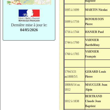
Baptiste
1695 à 1699
MARTIN Nicolas
BONMAVION
1699 à 1716
Pierre
Dernière mise à jour le:
04/05/2026
1716 à 1744
HANIER Paul
VARNIER
1744 à 1760
Barthélémy
VARNIER
1760 à 1785
François
1794/3/21
GERARD Louis
au1808/5/1
Pierre
1808/6/14 au
MAUCLER Jean
1812
Alpin
BERTRAND
1812 à 1838
Claude Jean
Baptiste