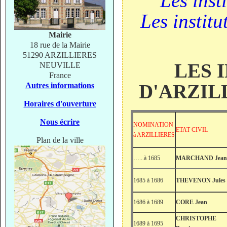
Les insti
Les institu
Mairie
18 rue de la Mairie
51290 ARZILLIERES
LES 
NEUVILLE
France
D'ARZILL
Autres informations
Horaires d'ouverture
Nous écrire
NOMINATION
ETAT CIVIL
à ARZILLIERES
Plan de la ville
…...à 1685
MARCHAND Jean
1685 à 1686
THEVENON Jules
1686 à 1689
CORE Jean
CHRISTOPHE
1689 à 1695