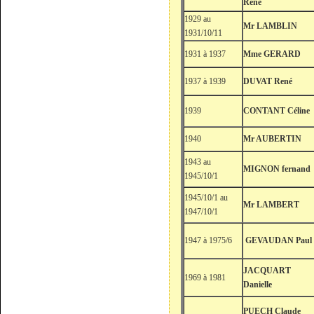
René
1929 au
Mr LAMBLIN
1931/10/11
1931 à 1937
Mme GERARD
1937 à 1939
DUVAT René
1939
CONTANT Céline
1940
Mr AUBERTIN
1943 au
MIGNON fernand
1945/10/1
1945/10/1 au
Mr LAMBERT
1947/10/1
1947 à 1975/6
GEVAUDAN Paul
JACQUART
1969 à 1981
Danielle
PUECH Claude