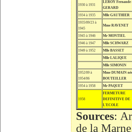
LEROY Fernande 
1930 à 1931
GERARD
1934 à 1935
Mlle GAUTHIER
1935/09/23 à
Mme RAVENET
1945
1945 à 1946
Mr MONTIEL
1946 à 1947
Mlle SCHWARZ
1949 à 1952
Mlle BASSET
Mlle LALIQUE
Mlle SIMONIN
1952/09 à
Mme DUMAIN né
1954/06
BOUTEILLER
1954 à 1958
Mr PAQUET
FERMETURE
1958
DEFINITIVE DE
L'ECOLE
Sources
: A
de la Marne