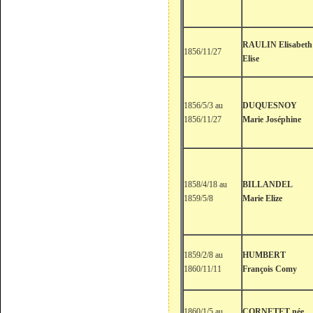
RAULIN Elisabeth
1856/11/27
Elise
1856/5/3 au
DUQUESNOY
1856/11/27
Marie Joséphine
1858/4/18 au
BILLANDEL
1859/5/8
Marie Elize
1859/2/8 au
HUMBERT
1860/11/11
François Comy
1860/1/5 au
CORNETET née