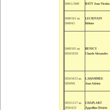
1844 à 1849
BATY Jean Nicolas
1848/10/1 au
LECRIVAIN
1849/4/1
Heloise
1849/10/1 au
BENICY
1854/10/10
Claude Alexandre
1854/10/13 au
LAHAMMEE
1859/9/6
Jean Adrien
1855/11/17 au
CHAPLART
1856/4/23
Appolline Désirée