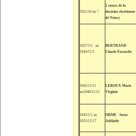
2 sœurs de la
1821/10 au ?
doctrine chrétienne
de Nancy
1837/1/1 au
BERTRAND
1844/11/1
Claude Eustache
1842/11/11
LEROUX Marie
au1848/11/12
Virginie
1843/1/1 au
ORME Sœur
1855/11/17
Adélaide