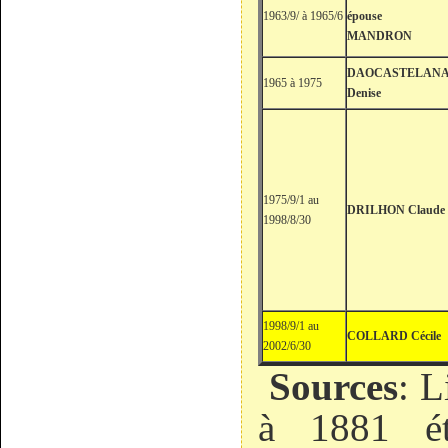
1963/9/ à 1965/6
épouse
MANDRON
DAOCASTELAN
1965 à 1975
Denise
1975/9/1 au
DRILHON Claude
1998/8/30
1998/9/1 au
COLLARD Cécile
2002/6/30
Sources
: L
à 1881 é