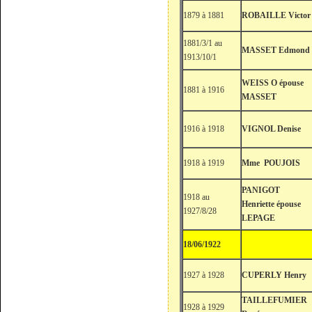
1879 à 1881
ROBAILLE Victor
1881/3/1 au
MASSET Edmond
1913/10/1
WEISS O épouse
1881 à 1916
MASSET
1916 à 1918
VIGNOL Denise
1918 à 1919
Mme POUJOIS
PANIGOT
1918 au
Henriette épouse
1927/8/28
LEPAGE
18/06/1922
1927 à 1928
CUPERLY Henry
TAILLEFUMIER
1928 à 1929