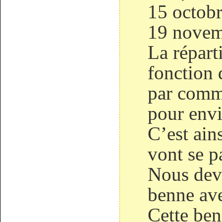
15 octobr
19 novem
La réparti
fonction 
par comm
pour envi
C’est ain
vont se p
Nous devr
benne av
Cette ben