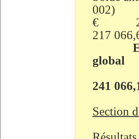
002
€ 21
217 066,
E
global
241 066,
Section d
Résultats