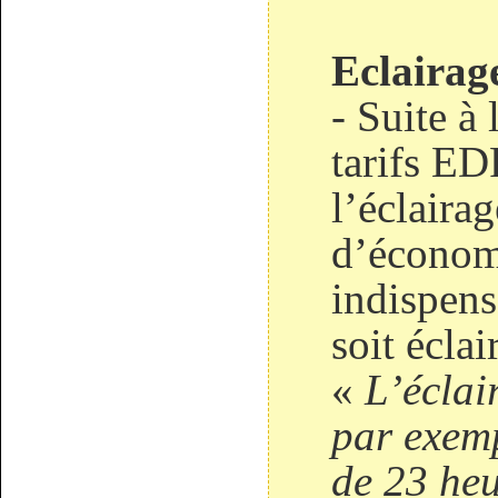
Eclairage
- Suite à
tarifs ED
l’éclaira
d’économi
indispen
soit éclai
«
L’éclai
par exemp
de 23 heu