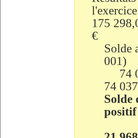
l'e
175 298
€ - 5
Solde a
00
74 
74 037
Solde 
positi
21 968