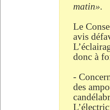
matin».
Le Conse
avis défa
L’éclaira
donc à fo
- Concer
des ampou
candélabr
L’électri