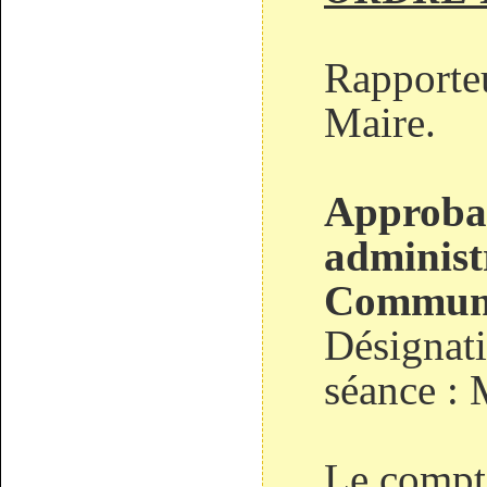
Rapporteu
Maire.
Approba
administr
Commun
Désignati
séance :
Le compte