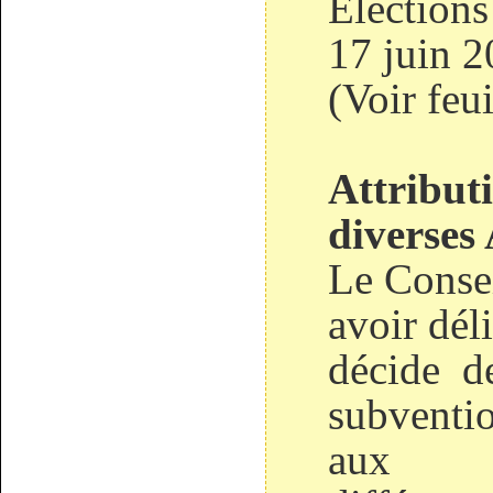
Elections 
17 juin 2
(Voir feui
Attribut
diverses 
Le Consei
avoir dél
décide de
subventi
aux