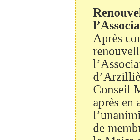
Renouvel
l’Associ
Après con
renouvel
l’Associa
d’Arzilliè
Conseil 
après en 
l’unanimi
de membr