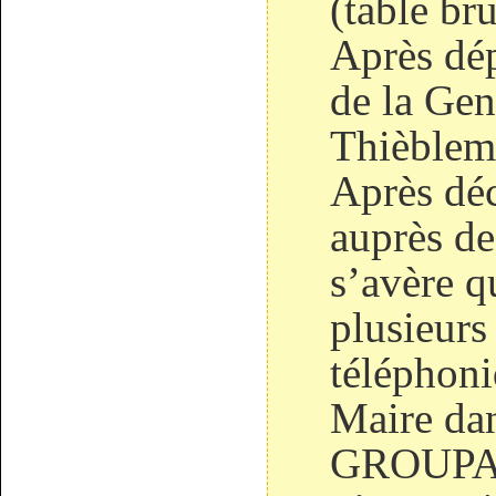
(table bru
Après dép
de la Ge
Thièblem
Après déc
auprès 
s’avère q
plusieurs
téléphoni
Maire dan
GROUPAMA