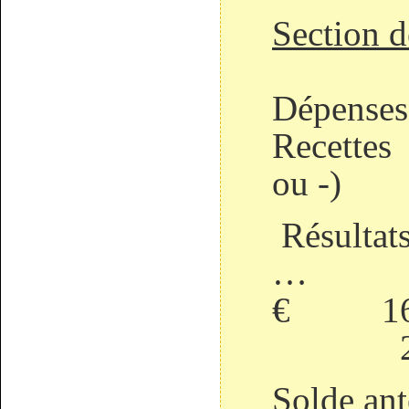
Section 
Dépe
Recet
ou -)
Résultats
… 14
€ 169
23 9
Solde ant