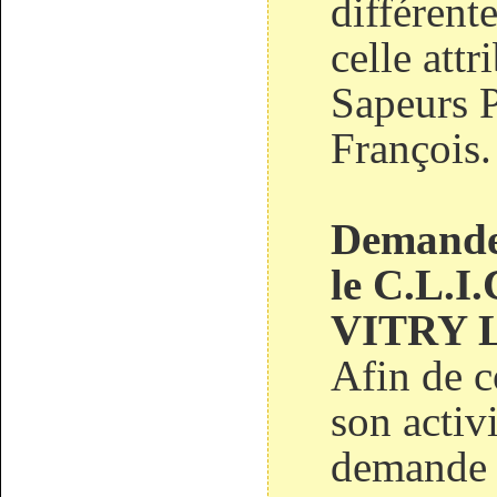
différent
celle att
Sapeurs P
François.
Demande
le C.L.I
VITRY 
Afin de c
son activ
demande u