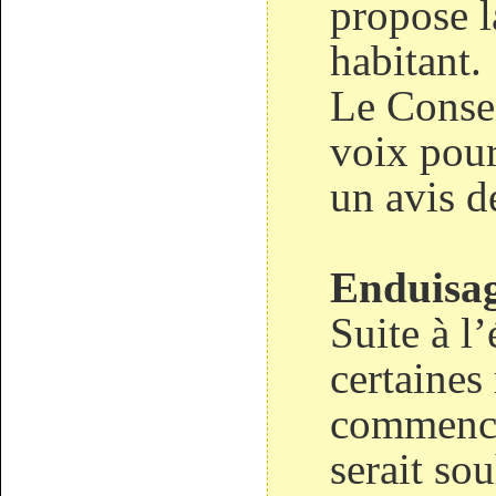
propose 
habitant.
Le Consei
voix pour
un avis d
Enduisag
Suite à l
certaine
commencen
serait so