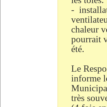
- install
ventilate
chaleur v
pourrait v
été.
Le Respon
informe l
Municipau
très souv