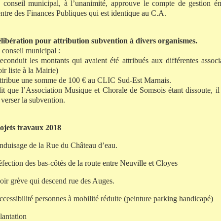
 conseil municipal, à l’unanimité, approuve le compte de gestion ém
ntre des Finances Publiques qui est identique au C.A.
libération pour attribution subvention à divers organismes.
 conseil municipal :
reconduit les montants qui avaient été attribués aux différentes assoc
oir liste à la Mairie)
attribue une somme de 100 € au CLIC Sud-Est Marnais.
dit que l’Association Musique et Chorale de Somsois étant dissoute, il 
 verser la subvention.
ojets travaux 2018
enduisage de la Rue du Château d’eau.
réfection des bas-côtés de la route entre Neuville et Cloyes
voir grève qui descend rue des Auges.
accessibilité personnes à mobilité réduite (peinture parking handicapé)
plantation