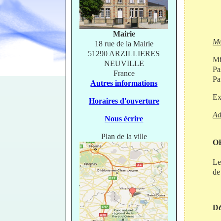
Mairie
Me
18 rue de la Mairie
51290 ARZILLIERES
Mi
NEUVILLE
Pa
France
P
Autres informations
Ex
Horaires d'ouverture
Ad
Nous écrire
Plan de la ville
O
Le
de
Dé