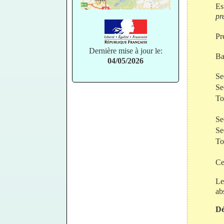
Es
pr
Pr
Dernière mise à jour le:
Ba
04/05/2026
Se
Se
T
Se
Se
T
Ce
Le
ab
Dé