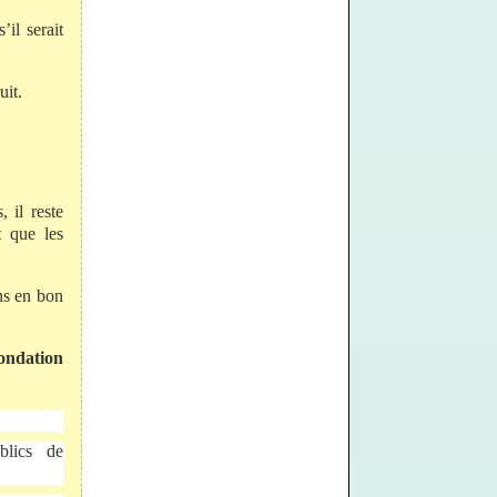
’il serait
uit.
 il reste
t que les
ns en bon
ondation
blics de