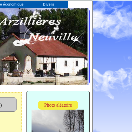
ie économique
Divers
8)
Photo aléatoire