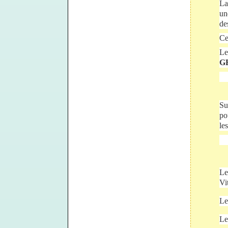
La
un
d
Ce
Le
G
Su
po
le
Le
Vi
Le
Le