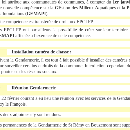
 loi attribue aux communautés de communes, à compter du
1er janv
e nouvelle compétence sur la
GE
stion des
M
ilieux
A
quatiques et la
P
es
I
nondations (
GEMAPI
).
tte compétence est transférée de droit aux EPCI FP
s EPCI FP ont par ailleurs la possibilité de créer sur leur territoir
EMAPI
affectée à l’exercice de cette compétence.
·
Installation caméra de chasse :
ivant la Gendarmerie, il est tout à fait possible d’installer des caméras
ur surveiller certains endroits de la commune. Interdiction cependant d
s photos sur les réseaux sociaux.
·
Réunion Gendarmerie
 22 février courant a eu lieu une réunion avec les services de la Genda
try le François.
s deux adjointes s’y sont rendues.
s permanences de la Gendarmerie de St Rémy en Bouzemont sont supp