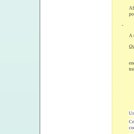
Af
po
-
A 
Qu
en
tr
Un
Ce
co