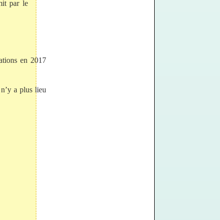
it par le
iations en 2017
n’y a plus lieu