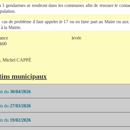
à 3 gendarmes se rendront dans les communes afin de renouer le contac
pulation.
 cas de problème il faut appeler le 17 ou en faire part au Maire ou aux
 à la Mairie.
Séance levée
h00
e, Michel CAPPÉ
tins municipaux
tin du
30/04/2026
tin du
27/03/2026
tin du
19/02/2026