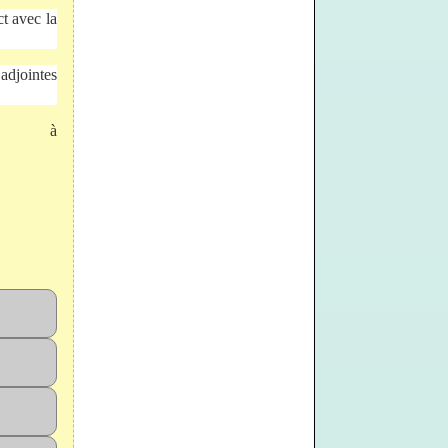
t avec la
 adjointes
 à