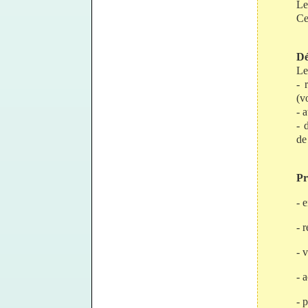
Le
Ce
Dé
Le
- 
(v
- 
- 
de
Pr
- 
- 
- 
- 
- 