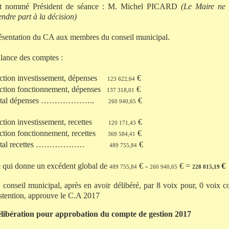
t nommé Président de séance : M. Michel PICARD
(Le Maire ne 
endre part à la décision)
ésentation du CA aux membres du conseil municipal.
lance des comptes :
ction investissement, dépenses
€
123 622,64
ction fonctionnement, dépenses
€
137 318,01
otal dépenses ………………..
€
260 940,65
ction investissement, recettes
€
120 171,43
ction fonctionnement, recettes
€
369 584,41
otal recettes ………………
€
489 755,84
 qui donne un excédent global de
€ -
€ =
€
489 755,84
260 940,65
228 815,19
 conseil municipal, après en avoir délibéré, par 8 voix pour, 0 voix co
stention, approuve le C.A 2017
libération pour approbation du compte de gestion 2017