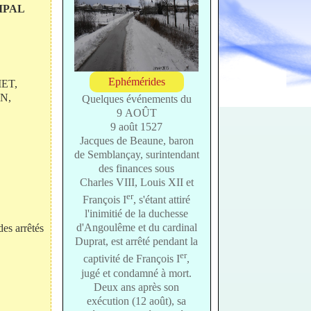
IPAL
Ephémérides
IET,
ON,
Quelques événements du
9 AOÛT
9 août 1527
Jacques de Beaune, baron
de Semblançay, surintendant
des finances sous
Charles VIII, Louis XII et
er
François I
, s'étant attiré
l'inimitié de la duchesse
d'Angoulême et du cardinal
des arrêtés
Duprat, est arrêté pendant la
er
captivité de François I
,
jugé et condamné à mort.
Deux ans après son
exécution (12 août), sa