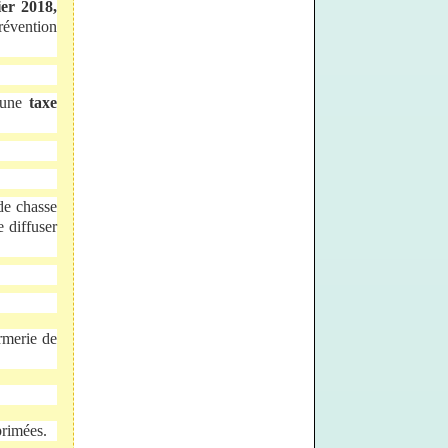
ier 2018,
révention
e une
taxe
 de chasse
e diffuser
rmerie de
rimées.