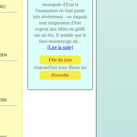
monopole d'Etat et
002
l'usurpation en était punie
très sévèrement : on risquait
tout simplement d'être
exposé aux bêtes ou grillé
sur un feu. Il semble que le
faux-monnayage ait...
[Lire la suite]
004
Fête du jour
Aujourd'hui nous fêtons les
Proverbe
006