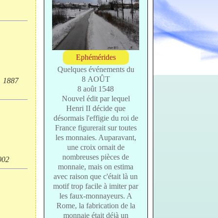
Ephémérides
Quelques événements du
8 AOÛT
, 1887
8 août 1548
Nouvel édit par lequel
Henri II décide que
désormais l'effigie du roi de
France figurerait sur toutes
les monnaies. Auparavant,
une croix ornait de
nombreuses pièces de
002
monnaie, mais on estima
avec raison que c'était là un
motif trop facile à imiter par
les faux-monnayeurs. A
Rome, la fabrication de la
monnaie était déjà un