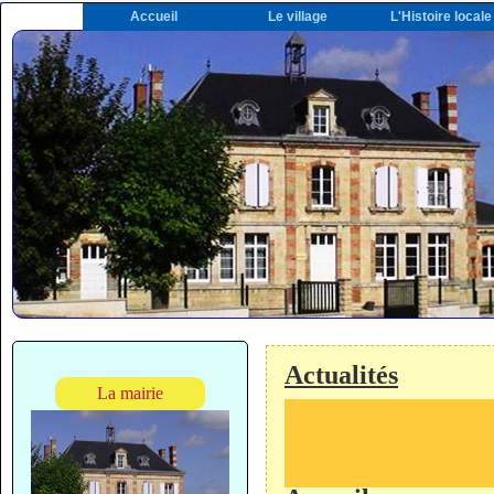
Accueil
Le village
L'Histoire locale
Actualités
La mairie